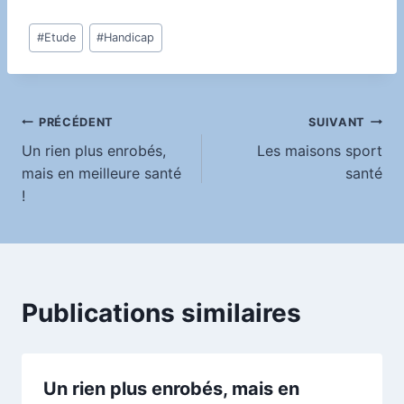
Étiquettes
#
Etude
#
Handicap
de
la
publication :
Navigation
PRÉCÉDENT
SUIVANT
Un rien plus enrobés,
Les maisons sport
de
mais en meilleure santé
santé
!
l’article
Publications similaires
Un rien plus enrobés, mais en