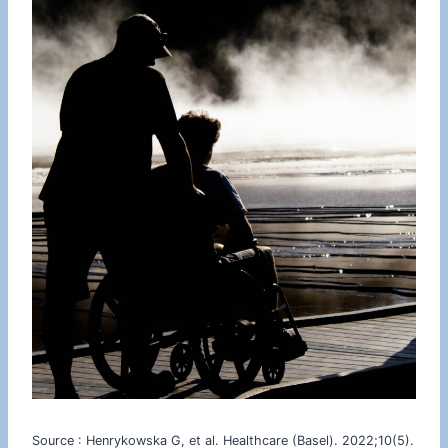
Source : Henrykowska G, et al. Healthcare (Basel). 2022;10(5).