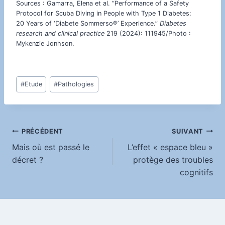
Sources : Gamarra, Elena et al. “Performance of a Safety
Protocol for Scuba Diving in People with Type 1 Diabetes:
20 Years of ‘Diabete Sommerso®’ Experience.”
Diabetes
research and clinical practice
219 (2024): 111945/Photo :
Mykenzie Jonhson.
Étiquettes
#
Etude
#
Pathologies
de
la
publication :
Navigation
PRÉCÉDENT
SUIVANT
Mais où est passé le
L’effet « espace bleu »
de
décret ?
protège des troubles
cognitifs
l’article